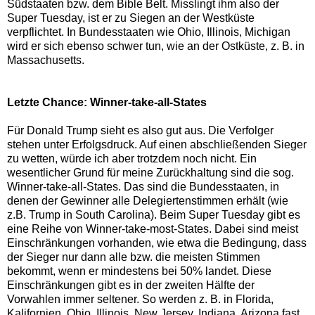
Südstaaten bzw. dem Bible Belt. Misslingt ihm also der
Super Tuesday, ist er zu Siegen an der Westküste
verpflichtet. In Bundesstaaten wie Ohio, Illinois, Michigan
wird er sich ebenso schwer tun, wie an der Ostküste, z. B. in
Massachusetts.
Letzte Chance: Winner-take-all-States
Für Donald Trump sieht es also gut aus. Die Verfolger
stehen unter Erfolgsdruck. Auf einen abschließenden Sieger
zu wetten, würde ich aber trotzdem noch nicht. Ein
wesentlicher Grund für meine Zurückhaltung sind die sog.
Winner-take-all-States. Das sind die Bundesstaaten, in
denen der Gewinner alle Delegiertenstimmen erhält (wie
z.B. Trump in South Carolina). Beim Super Tuesday gibt es
eine Reihe von Winner-take-most-States. Dabei sind meist
Einschränkungen vorhanden, wie etwa die Bedingung, dass
der Sieger nur dann alle bzw. die meisten Stimmen
bekommt, wenn er mindestens bei 50% landet. Diese
Einschränkungen gibt es in der zweiten Hälfte der
Vorwahlen immer seltener. So werden z. B. in Florida,
Kalifornien, Ohio, Illinois, New Jersey, Indiana, Arizona fast