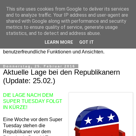
This site uses cookies from Google to deliver its services
and to analyze traffic. Your IP address and user-agent are
shared with Google along with performance and security
metrics to ensure quality of service, generate usage
statistics, and to detect and address abuse.
Die Seite befindet sich aktuell bis September 2026 im
LEARN MORE
GOT IT
Umbau und erhält ein grundlegend neues Design und
benutzerfreundliche Funktionen und Ansichten.
Donnerstag, 25. Februar 2016
Aktuelle Lage bei den Republikanern
(Update: 25.02.)
DIE LAGE NACH DEM
SUPER TUESDAY FOLGT
IN KÜRZE!
Eine Woche vor dem Super
Tuesday stehen die
Republikaner vor dem