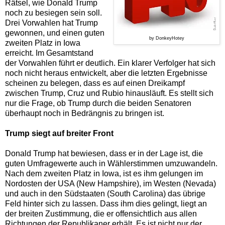
Rätsel, wie Donald Trump
noch zu besiegen sein soll.
Drei Vorwahlen hat Trump
gewonnen, und einen guten
by DonkeyHotey
zweiten Platz in Iowa
erreicht.
Im Gesamtstand
der Vorwahlen führt er deutlich.
Ein klarer Verfolger hat sich
noch nicht heraus entwickelt, aber die letzten Ergebnisse
scheinen zu belegen, dass es auf einen Dreikampf
zwischen Trump, Cruz und Rubio hinausläuft. Es stellt sich
nur die Frage, ob Trump durch die beiden Senatoren
überhaupt noch in Bedrängnis zu bringen ist.
Trump siegt auf breiter Front
Donald Trump hat bewiesen, dass er in der Lage ist, die
guten Umfragewerte auch in Wählerstimmen umzuwandeln.
Nach dem zweiten Platz in Iowa, ist es ihm gelungen im
Nordosten der USA (New Hampshire), im Westen (Nevada)
und auch in den Südstaaten (South Carolina) das übrige
Feld hinter sich zu lassen. Dass ihm dies gelingt, liegt an
der breiten Zustimmung, die er offensichtlich aus allen
Richtungen der Republikaner erhält. Es ist nicht nur der