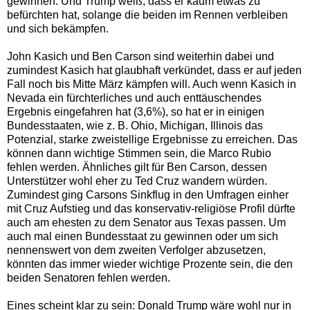
gewinnen. Und Trump weiß, dass er kaum etwas zu
befürchten hat, solange die beiden im Rennen verbleiben
und sich bekämpfen.
John Kasich und Ben Carson sind weiterhin dabei und
zumindest Kasich hat glaubhaft verkündet, dass er auf jeden
Fall noch bis Mitte März kämpfen will. Auch wenn Kasich in
Nevada ein fürchterliches und auch enttäuschendes
Ergebnis eingefahren hat (3,6%), so hat er in einigen
Bundesstaaten, wie z. B. Ohio, Michigan, Illinois das
Potenzial, starke zweistellige Ergebnisse zu erreichen. Das
können dann wichtige Stimmen sein, die Marco Rubio
fehlen werden. Ähnliches gilt für Ben Carson, dessen
Unterstützer wohl eher zu Ted Cruz wandern würden.
Zumindest ging Carsons Sinkflug in den Umfragen einher
mit Cruz Aufstieg und das konservativ-religiöse Profil dürfte
auch am ehesten zu dem Senator aus Texas passen. Um
auch mal einen Bundesstaat zu gewinnen oder um sich
nennenswert von dem zweiten Verfolger abzusetzen,
könnten das immer wieder wichtige Prozente sein, die den
beiden Senatoren fehlen werden.
Eines scheint klar zu sein: Donald Trump wäre wohl nur in